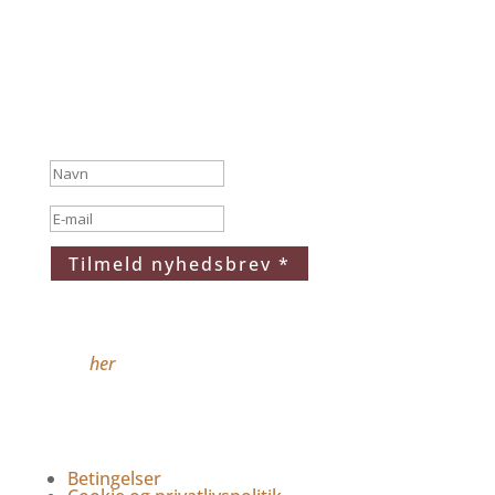
tilmelding til
Ladies Only
nyhedsbrev
Tilmeld nyhedsbrev *
* Når du klikker på Tilmeld nyhedsbrev accepterer
du samtidig vores privatlivspolitik, som du kan
læse
her
. Du kan altid afmelde dig igen ved at
sende en mail til info@ladies-only.dk
Betingelser