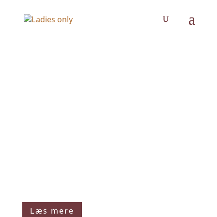
PUGLIA, ITALIEN
MASSERIA CIMINO
Midt i et bølgende landskab, omgivet af
frugtbar landbrugsjord, vinmarker og
gamle olivenlunde, ligger Masseria
Cimino. En charmerende, hvidkalket gård,
hvor nænsom renovering er udført med
den største respekt for gårdens historie,
inviterer til ophold ud over det
sædvanlige.
Læs mere