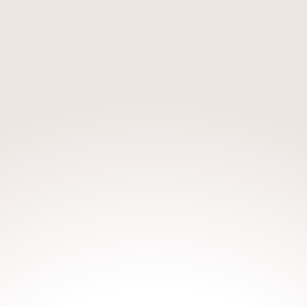
Her er plads til ro og fordybelse med
veninderne
Plads til grin og festlige stunder
Plads til at udvide sin horisont om mad og
italiensk levevis
Plads til aktiviteter
Plads til afslapning
De perfekte rammer for en kvindetur