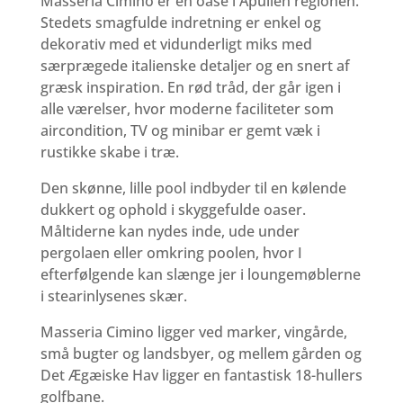
Masseria Cimino er en oase i Apulien regionen.
Stedets smagfulde indretning er enkel og
dekorativ med et vidunderligt miks med
særprægede italienske detaljer og en snert af
græsk inspiration. En rød tråd, der går igen i
alle værelser, hvor moderne faciliteter som
aircondition, TV og minibar er gemt væk i
rustikke skabe i træ.
Den skønne, lille pool indbyder til en kølende
dukkert og ophold i skyggefulde oaser.
Måltiderne kan nydes inde, ude under
pergolaen eller omkring poolen, hvor I
efterfølgende kan slænge jer i loungemøblerne
i stearinlysenes skær.
Masseria Cimino ligger ved marker, vingårde,
små bugter og landsbyer, og mellem gården og
Det Ægæiske Hav ligger en fantastisk 18-hullers
golfbane.