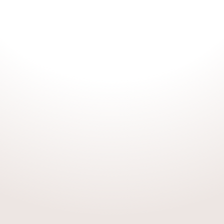
På denne rejse får du
blandt andet: