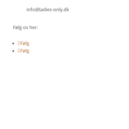
info@ladies-only.dk
Følg os her:
Følg
Følg
Gå ikke glip af
gode tilbud
Tilmeld dig vores nyhedsbrev og vær først til at
modtage gode tilbud, nyheder, rejsetips og
meget mere.
Tak for din