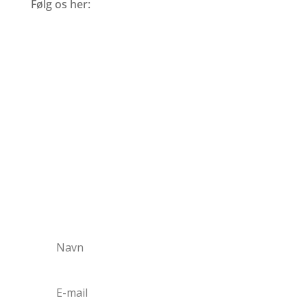
Følg os her:
Gå ikke glip af
gode tilbud
Tilmeld dig vores nyhedsbrev og vær
først til at modtage gode tilbud,
nyheder, rejsetips og meget mere.