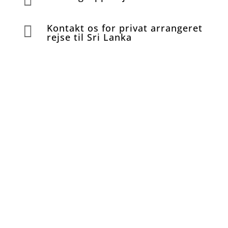
Kontakt os for privat arrangeret

rejse til Sri Lanka
Book dit næste
eventyr
Udfyld formularen og vi kontakter dig for en