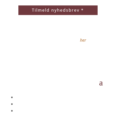
Tilmeld nyhedsbrev *
* Når du klikker på Tilmeld nyhedsbrev
accepterer du samtidig vores
privatlivspolitik, som du kan læse
her
. Du
kan altid afmelde dig igen ved at sende en
mail til info@ladies-only.dk
Betingelser
Cookie og privatlivspolitik
Betaling